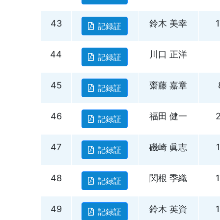
43
鈴木 美幸
記録証
44
川口 正洋
記録証
45
齋藤 嘉章
記録証
46
福田 健一
記録証
47
磯崎 眞志
記録証
48
関根 季織
記録証
49
鈴木 英資
記録証