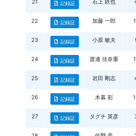
21
石上 鉄也
記録証
22
加藤 一郎
記録証
23
小原 敏夫
記録証
24
渡邊 佳奈重
記録証
25
岩田 剛志
記録証
26
木暮 彩
記録証
27
タグチ 英彦
記録証
28
佐野 亮