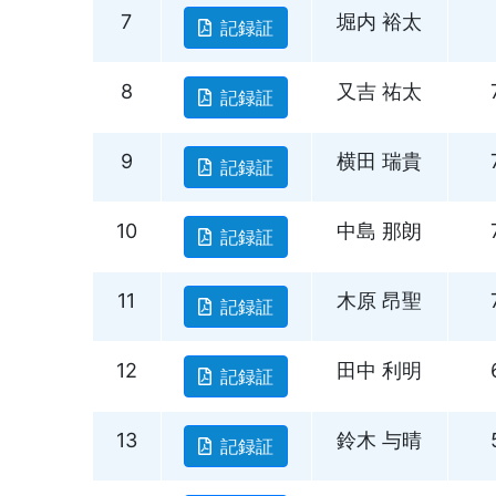
7
堀内 裕太
記録証
8
又吉 祐太
記録証
9
横田 瑞貴
記録証
10
中島 那朗
記録証
11
木原 昂聖
記録証
12
田中 利明
記録証
13
鈴木 与晴
記録証