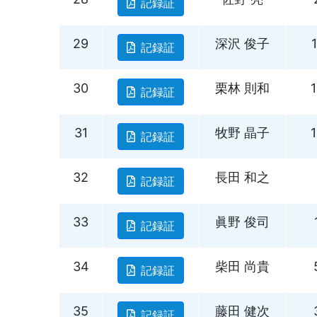
記録証
29
深沢 俊子
記録証
30
栗林 則和
記録証
31
牧野 晶子
記録証
32
長田 和之
記録証
33
眞野 俊司
記録証
34
柴田 尚貴
記録証
35
藤田 健次
記録証