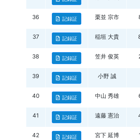
36
栗並 宗市
記録証
37
稲垣 大貴
記録証
38
笠井 俊英
記録証
39
小野 誠
記録証
40
中山 秀雄
記録証
41
遠藤 憲治
記録証
42
宮下 延博
記録証