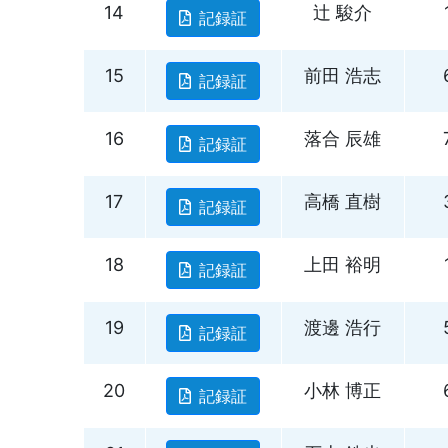
14
辻 駿介
記録証
15
前田 浩志
記録証
16
落合 辰雄
記録証
17
高橋 直樹
記録証
18
上田 裕明
記録証
19
渡邊 浩行
記録証
20
小林 博正
記録証