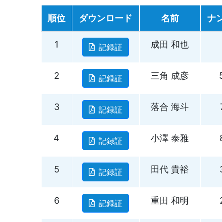
順位
ダウンロード
名前
ナ
1
成田 和也
記録証
2
三角 成彦
記録証
3
落合 海斗
記録証
4
小澤 泰雅
記録証
5
田代 貴裕
記録証
6
重田 和明
記録証