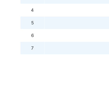
4
5
6
7