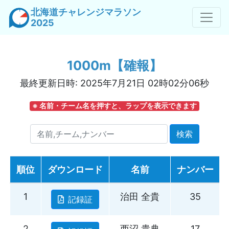
北海道チャレンジマラソン
2025
1000m【確報】
最終更新日時: 2025年7月21日 02時02分06秒
※ 名前・チーム名を押すと、ラップを表示できます
名前,チーム,ナンバー
検索
順位
ダウンロード
名前
ナンバー
1
治田 全貴
35
記録証
2
西沼 貴典
17