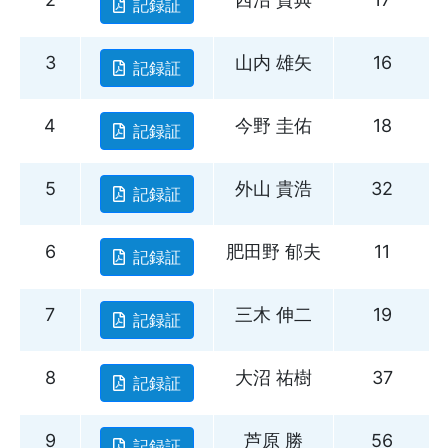
記録証
3
山内 雄矢
16
記録証
4
今野 圭佑
18
記録証
5
外山 貴浩
32
記録証
6
肥田野 郁夫
11
記録証
7
三木 伸二
19
記録証
8
大沼 祐樹
37
記録証
9
芦原 勝
56
記録証