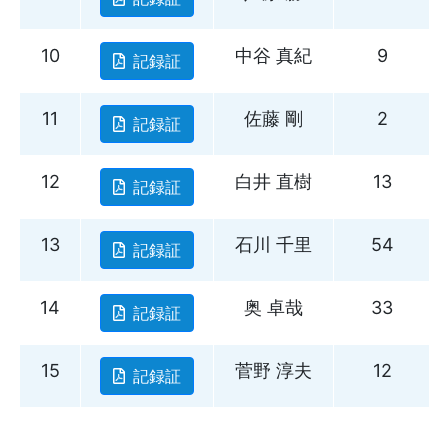
10
中谷 真紀
9
記録証
11
佐藤 剛
2
記録証
12
白井 直樹
13
記録証
13
石川 千里
54
記録証
14
奥 卓哉
33
記録証
15
菅野 淳夫
12
記録証