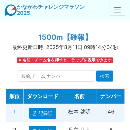
かながわチャレンジマラソン
2025
1500m【確報】
最終更新日時: 2025年8月11日 09時14分04秒
※ 名前・チーム名を押すと、ラップを表示できます
名前,チーム,ナンバー
検索
順位
ダウンロード
名前
ナンバー
1
松本 啓明
46
記録証
2
足立 良太
8