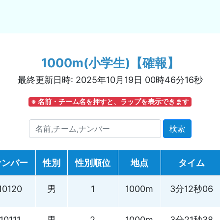
1000m(小学生)【確報】
最終更新日時: 2025年10月19日 00時46分16秒
※ 名前・チーム名を押すと、ラップを表示できます
前,チーム,ナンバー
検索
ナンバー
性別
性別順位
地点
タイム
10120
男
1
1000m
3分12秒06
10111
男
2
1000m
3分21秒38