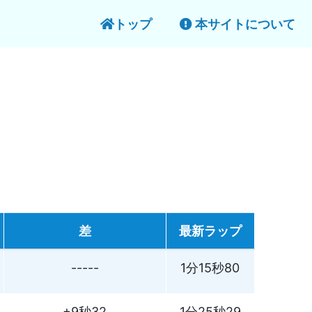
トップ
本サイトについて
差
最新ラップ
-----
1分15秒80
+9秒32
1分25秒29