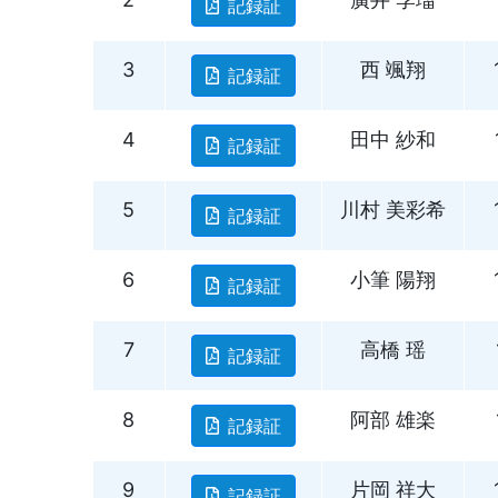
記録証
3
西 颯翔
記録証
4
田中 紗和
記録証
5
川村 美彩希
記録証
6
小筆 陽翔
記録証
7
高橋 瑶
記録証
8
阿部 雄楽
記録証
9
片岡 祥大
記録証