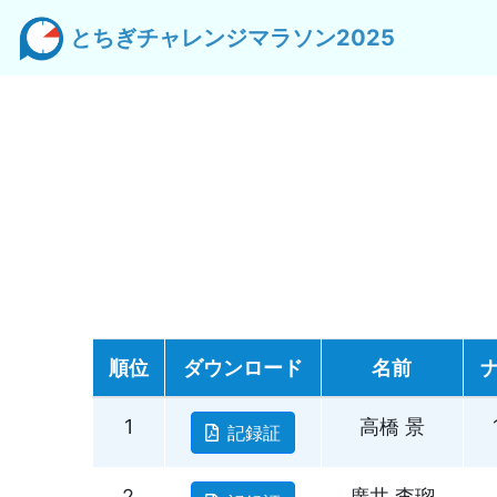
とちぎチャレンジマラソン2025
名
順位
ダウンロード
名前
1
高橋 景
記録証
2
廣井 李瑠