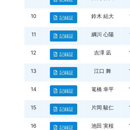
10
鈴木 結大
記録証
11
綱川 心陽
記録証
12
吉澤 凪
記録証
13
江口 舞
記録証
14
篭橋 幸平
記録証
15
片岡 駿仁
記録証
16
池田 実桜
記録証