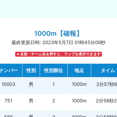
1000m【確報】
最終更新日時: 2023年5月7日 01時45分09秒
※ 名前・チーム名を押すと、ラップを表示できます
ナンバー
性別
性別順位
地点
タイム
10003
男
1
1000m
2分57秒6
751
男
2
1000m
2分58秒2