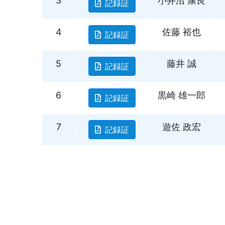
3
小井沼 康良
記録証
4
佐藤 裕也
記録証
5
藤井 誠
記録証
6
黒崎 雄一郎
記録証
7
遊佐 政宏
記録証