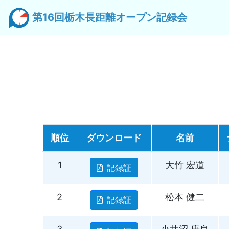
第16回栃木長距離オープン記録会
順位
ダウンロード
名前
1
大竹 宏道
記録証
2
松本 健二
記録証