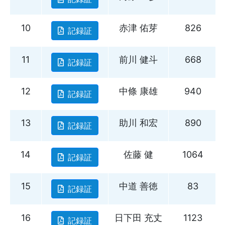
10
赤津 佑芽
826
記録証
11
前川 健斗
668
記録証
12
中條 康雄
940
記録証
13
助川 和宏
890
記録証
14
佐藤 健
1064
記録証
15
中道 善徳
83
記録証
16
日下田 充丈
1123
記録証