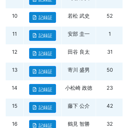
10
若松 武史
52
記録証
11
安部 圭一
1
記録証
12
田谷 良太
31
記録証
13
寄川 盛男
50
記録証
14
小松崎 政徳
23
記録証
15
藤下 公介
42
記録証
16
鶴見 智勝
32
記録証