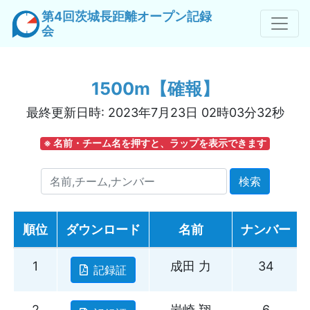
第4回茨城長距離オープン記録
会
1500m【確報】
最終更新日時: 2023年7月23日 02時03分32秒
※ 名前・チーム名を押すと、ラップを表示できます
名前,チーム,ナンバー
検索
順位
ダウンロード
名前
ナンバー
1
成田 力
34
記録証
2
岩崎 翔
6