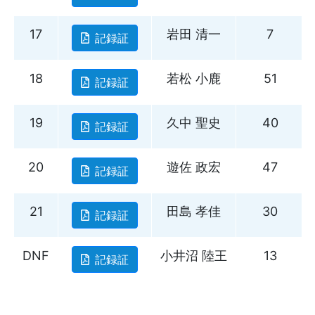
17
岩田 清一
7
記録証
18
若松 小鹿
51
記録証
19
久中 聖史
40
記録証
20
遊佐 政宏
47
記録証
21
田島 孝佳
30
記録証
DNF
小井沼 陸王
13
記録証