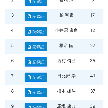
記録証
3
柏 智康
17
記録証
4
小井沼 康良
12
記録証
5
椎名 陸
27
記録証
6
西村 侑己
35
記録証
7
日比野 崇
41
記録証
8
根本 雄斗
37
記録証
9
馬場 康典
39
記録証