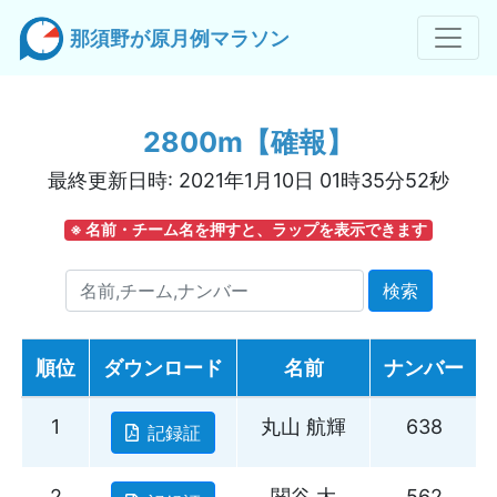
那須野が原月例マラソン
2800m【確報】
最終更新日時: 2021年1月10日 01時35分52秒
※ 名前・チーム名を押すと、ラップを表示できます
名前,チーム,ナンバー
検索
順位
ダウンロード
名前
ナンバー
1
丸山 航輝
638
記録証
2
関谷 大
562