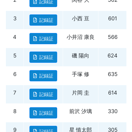
記録証
3
小西 亘
601
記録証
4
小井沼 康良
566
記録証
5
磯 陽向
624
記録証
6
手塚 修
635
記録証
7
片岡 圭
614
記録証
8
前沢 汐璃
330
記録証
9
星 慎太郎
305
記録証