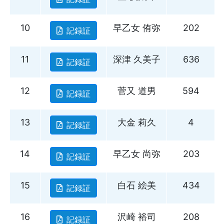
10
早乙女 侑弥
202
記録証
11
深津 久美子
636
記録証
12
菅又 道男
594
記録証
13
大金 莉久
4
記録証
14
早乙女 尚弥
203
記録証
15
白石 絵美
434
記録証
16
沢崎 裕司
208
記録証