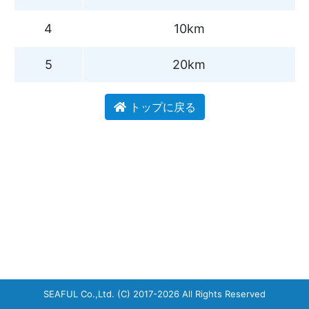
4
10km
5
20km
トップに戻る
SEAFUL Co.,Ltd.
(C) 2017-2026 All Rights Reserved