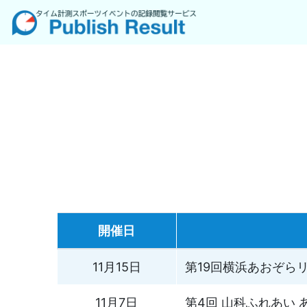
開催日
11月15日
第19回横浜あおぞら
11月7日
第4回 山科ふれあい 